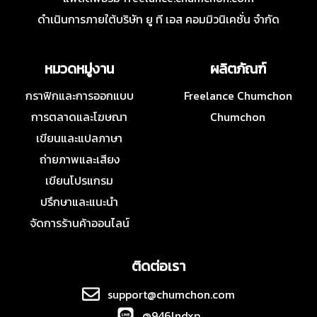
ดำเนินการภายใต้บริษัท ยู ที เอส คอมมิวนิเคชั่น จำกัด
หมวดหมู่งาน
ผลิตภัณฑ์
กราฟิกและการออกแบบ
Freelance Chumchon
การตลาดและโฆษณา
Chumchon
เขียนและแปลภาษา
ถ่ายภาพและเสียง
เขียนโปรแกรม
ปรึกษาและแนะนำ
จัดการร้านค้าออนไลน์
ติดต่อเรา
support@chumchon.com
@946lndxp