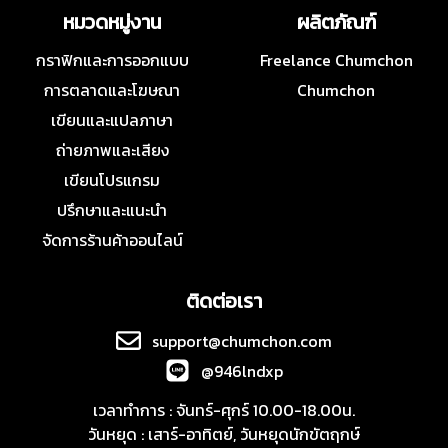
หมวดหมู่งาน
ผลิตภัณฑ์
กราฟิกและการออกแบบ
Freelance Chumchon
การตลาดและโฆษณา
Chumchon
เขียนและแปลภาษา
ถ่ายภาพและเสียง
เขียนโปรแกรม
ปรึกษาและแนะนำ
จัดการร้านค้าออนไลน์
ติดต่อเรา
support@chumchon.com
@946lndxp
เวลาทำการ : จันทร์-ศุกร์ 10.00-18.00น.
วันหยุด : เสาร์-อาทิตย์, วันหยุดนักขัตฤกษ์