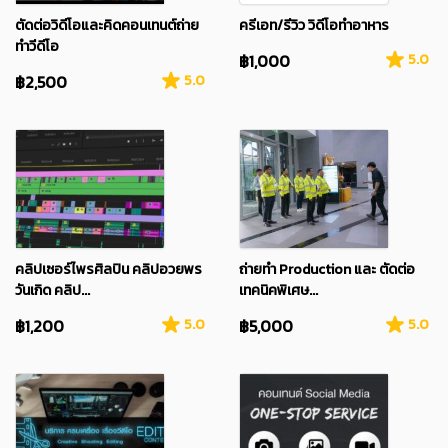
ตัดต่อวิดีโอและคิดคอนเทนต์ถ่าย
ครีเอท/รีวิว วิดีโอทำอาหาร
ทำวีดีโอ
฿1,000
5.0
฿2,500
5.0
คลิปเซอร์ไพรศิลปิน คลิปอวยพร
ถ่ายทำ Production และ ตัดต่อ
วันเกิด คลิป...
เทคนิคพิเศษ...
฿1,200
5.0
฿5,000
5.0