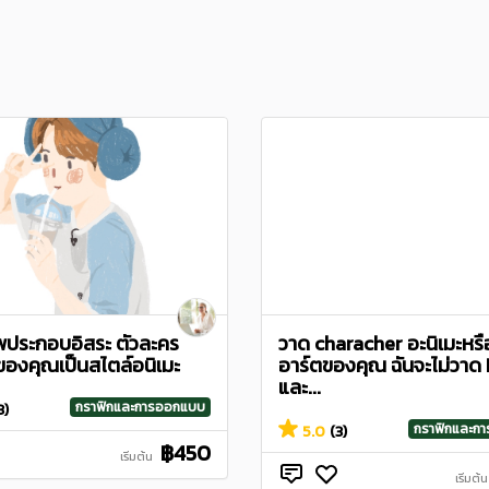
ประกอบอิสระ ตัวละคร
วาด characher อะนิเมะหร
มของคุณเป็นสไตล์อนิเมะ
อาร์ตของคุณ ฉันจะไม่วา
และ...
กราฟิกและการออกแบบ
3)
กราฟิกและก
5.0
(3)
฿450
เริ่มต้น
เริ่มต้น