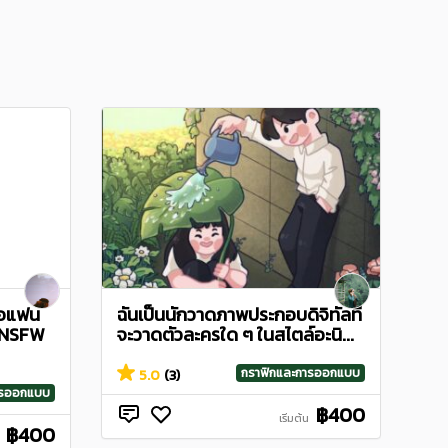
ือแฟน
ฉันเป็นนักวาดภาพประกอบดิจิทัลที่
ด NSFW
จะวาดตัวละครใด ๆ ในสไตล์อะนิ...
กราฟิกและการออกแบบ
5.0
(3)
ารออกแบบ
฿400
เริ่มต้น
฿400