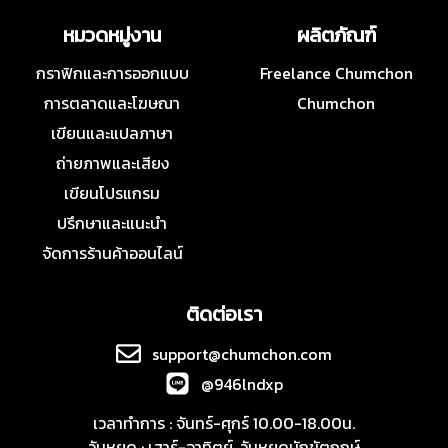
หมวดหมู่งาน
ผลิตภัณฑ์
กราฟิกและการออกแบบ
Freelance Chumchon
การตลาดและโฆษณา
Chumchon
เขียนและแปลภาษา
ถ่ายภาพและเสียง
เขียนโปรแกรม
ปรึกษาและแนะนำ
จัดการร้านค้าออนไลน์
ติดต่อเรา
support@chumchon.com
@946lndxp
เวลาทำการ : จันทร์-ศุกร์ 10.00-18.00น.
วันหยุด : เสาร์-อาทิตย์, วันหยุดนักขัตฤกษ์