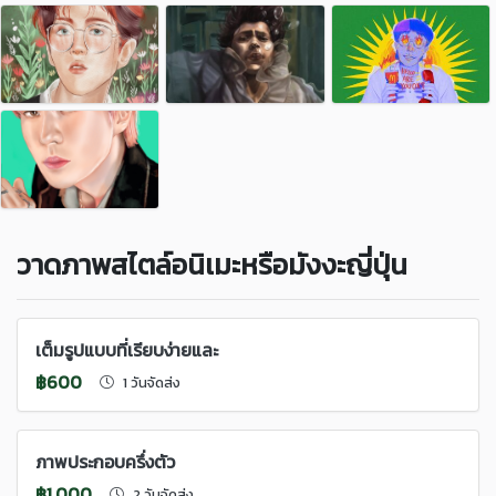
วาดภาพสไตล์อนิเมะหรือมังงะญี่ปุ่น
เต็มรูปแบบที่เรียบง่ายและ
฿600
1 วันจัดส่ง
ภาพประกอบครึ่งตัว
฿1,000
2 วันจัดส่ง