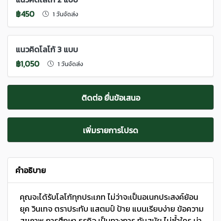
฿450
1 วันจัดส่ง
แนวคิดโลโก้ 3 แบบ
฿1,050
1 วันจัดส่ง
ติดต่อ ยื่นข้อเสนอ
เพิ่มรายการโปรด
คำอธิบาย
คุณจะได้รับโลโก้ทุกประเภท ไม่ว่าจะเป็นอเนกประสงค์ย้อน
ยุค วินเทจ ตราประทับ แสตมป์ ป้าย แบนเรียบง่าย ข้อความ
สุขภาพ การศึกษา ธุรกิจ เป็นทางการ ทันสมัย ​​ไม่ซ้ำใคร น่า