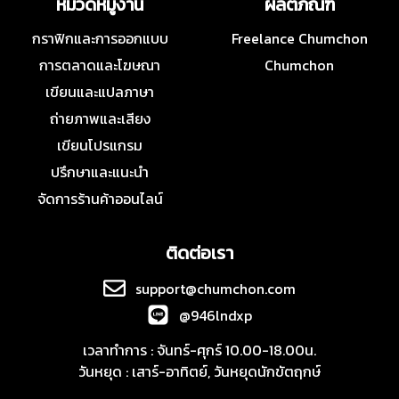
หมวดหมู่งาน
ผลิตภัณฑ์
กราฟิกและการออกแบบ
Freelance Chumchon
การตลาดและโฆษณา
Chumchon
เขียนและแปลภาษา
ถ่ายภาพและเสียง
เขียนโปรแกรม
ปรึกษาและแนะนำ
จัดการร้านค้าออนไลน์
ติดต่อเรา
support@chumchon.com
@946lndxp
เวลาทำการ : จันทร์-ศุกร์ 10.00-18.00น.
วันหยุด : เสาร์-อาทิตย์, วันหยุดนักขัตฤกษ์