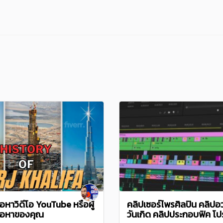
ื้อหาวิดีโอ YouTube หรือผู้
คลิปเซอร์ไพรศิลปิน คลิป
นื้อหาของคุณ
วันเกิด คลิปประกอบฟิค โป