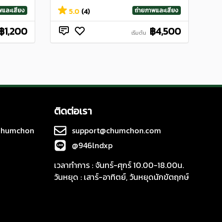
พและเสียง
ถ่ายภาพและเสียง
5.0
(4)
฿1,200
฿4,500
เริ่มต้น
ติดต่อเรา
 Chumchon
support@chumchon.com
@946lndxp
เวลาทำการ : จันทร์-ศุกร์ 10.00-18.00น.
วันหยุด : เสาร์-อาทิตย์, วันหยุดนักขัตฤกษ์