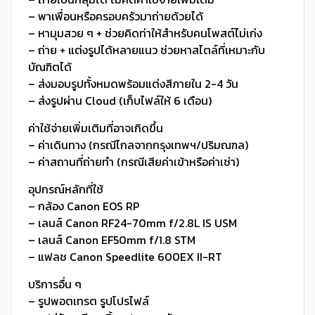
– พาเพื่อนหรือครอบครัวมาถ่ายด้วยได้
– หามุมสวย ๆ + ช่วยคิดท่าให้สำหรับคนโพสต์ไม่เก่ง
– ถ่าย + แต่งรูปได้หลายแนว ช่วยหาสไตล์ที่เหมาะกับ
บัณฑิตได้
– ส่งมอบรูปทั้งหมดพร้อมแต่งสีภายใน 2-4 วัน
– ส่งรูปผ่าน Cloud (เก็บไฟล์ให้ 6 เดือน)
ค่าใช้จ่ายเพิ่มเติมที่อาจเกิดขึ้น
– ค่าเดินทาง (กรณีไกลจากกรุงเทพฯ/ปริมณฑล)
– ค่าสถานที่ถ่ายทำ (กรณีเสียค่าเข้าหรือค่าเช่า)
อุปกรณ์หลักที่ใช้
– กล้อง Canon EOS RP
– เลนส์ Canon RF24-70mm f/2.8L IS USM
– เลนส์ Canon EF50mm f/1.8 STM
– แฟลช Canon Speedlite 600EX II-RT
บริการอื่น ๆ
– รูปพอตเทรต รูปโปรไฟล์