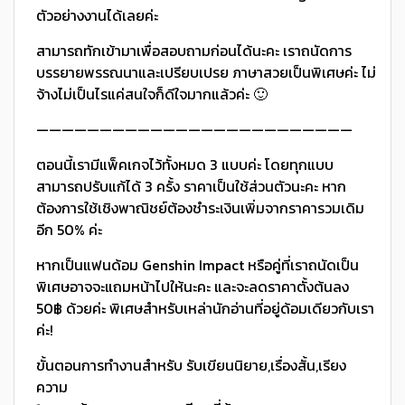
ตัวอย่างงานได้เลยค่ะ
สามารถทักเข้ามาเพื่อสอบถามก่อนได้นะคะ เราถนัดการ
บรรยายพรรณนาและเปรียบเปรย ภาษาสวยเป็นพิเศษค่ะ ไม่
จ้างไม่เป็นไรแค่สนใจก็ดีใจมากแล้วค่ะ 🙂
—————————————————————————
ตอนนี้เรามีแพ็คเกจไว้ทั้งหมด 3 แบบค่ะ โดยทุกแบบ
สามารถปรับแก้ได้ 3 ครั้ง ราคาเป็นใช้ส่วนตัวนะคะ หาก
ต้องการใช้เชิงพาณิชย์ต้องชำระเงินเพิ่มจากราคารวมเดิม
อีก 50% ค่ะ
หากเป็นแฟนด้อม Genshin Impact หรือคู่ที่เราถนัดเป็น
พิเศษอาจจะแถมหน้าไปให้นะคะ และจะลดราคาตั้งต้นลง
50฿ ด้วยค่ะ พิเศษสำหรับเหล่านักอ่านที่อยู่ด้อมเดียวกับเรา
ค่ะ!
ขั้นตอนการทำงานสำหรับ รับเขียนนิยาย,เรื่องสั้น,เรียง
ความ