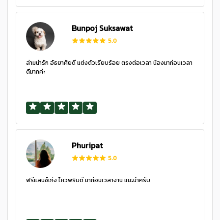
Bunpoj Suksawat
5.0
ล่ามน่ารัก อัธยาศัยดี แต่งตัวเรียบร้อย ตรงต่อเวลา น้องมาก่อนเวลา
ดีมากค่ะ
Phuripat
5.0
ฟรีแลนซ์เก่ง ไหวพริบดี มาก่อนเวลางาน แนะนำครับ