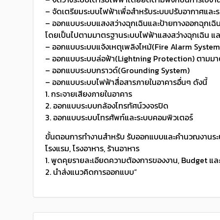
– จัดเตรียมระบบไฟฟ้าเพื่อสำหรับระบบปรับอากาศและ
– ออกแบบระบบแสงสว่างฉุกเฉินและป้ายทางออกฉุกเฉิน(B
โดยเป็นไปตามมาตรฐานระบบไฟฟ้าแสงสว่างฉุกเฉิน แล
– ออกแบบระบบแจ้งเหตุเพลิงไหม้(Fire Alarm System
– ออกแบบระบบล่อฟ้า(Lightning Protection) ตามมาต
– ออกแบบระบบกราวด์(Grounding System)
– ออกแบบระบบไฟฟ้าสื่อสารภายในอาคารอื่นๆ ดังนี้
1. กระจายเสียงภายในอาคาร
2. ออกแบบระบบกล้องโทรทัศน์วงจรปิด
3. ออกแบบระบบโทรศัพท์และระบบคอมพิวเตอร์
ขั้นตอนการทำงานสำหรับ รับออกแบบและคำนวณงานระบบ
โรงแรม, โรงอาหาร, ร้านอาหาร
1. พูดคุยรายละเอียดความต้องการของงาน, Budget แ
2. นำส่งแนวคิดการออกแบบ”