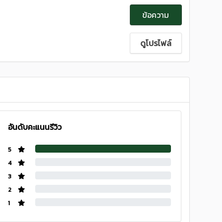
ข้อความ
ดูโปรไฟล์
อันดับคะแนนรีวิว
5
4
3
2
1