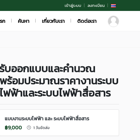
เข้าสู่ระบบ
ลงทะเบียน
แรก
ค้นหา
เกี่ยวกับเรา
ติดต่อเรา
รับออกแบบและคำนวณ
พร้อมประมาณราคางานระบบ
ไฟฟ้าและระบบไฟฟ้าสื่อสาร
แบบงานระบบไฟฟ้า และ ระบบไฟฟ้าสื่อสาร
฿9,000
1 วันจัดส่ง