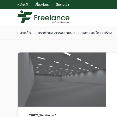
หน้าหลัก
เกี่ยวกับเรา
ติดต่อเรา
หน้าหลัก
กราฟิกและการออกแบบ
ออกแบบโครงสร้าง