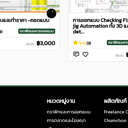
บและทำราคา -ถอดแบบ
การออกแบบ Checking Fi
jig Automation ทั้ง 3D แ
det...
กราฟิกและการออกแบบ
3)
฿3,000
กราฟิกและก
5.0
(3)
เริ่มต้น
เริ่มต้น
หมวดหมู่งาน
ผลิตภัณฑ์
กราฟิกและการออกแบบ
Freelance
การตลาดและโฆษณา
Chumchon