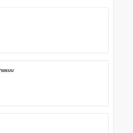
หลายแบบ