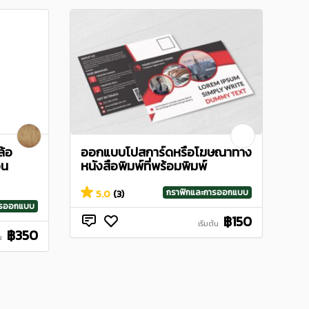
ล้อ
ออกแบบโปสการ์ดหรือโฆษณาทาง
อน
หนังสือพิมพ์ที่พร้อมพิมพ์
กราฟิกและการออกแบบ
5.0
(3)
ารออกแบบ
฿150
เริ่มต้น
฿350
น