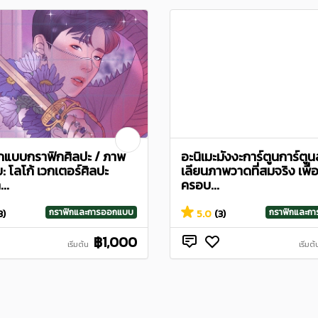
แบบกราฟิกศิลปะ / ภาพ
อะนิเมะมังงะการ์ตูนการ์ตูน
 โลโก้ เวกเตอร์ศิลปะ
เลียนภาพวาดที่สมจริง เพื่
..
ครอบ...
กราฟิกและการออกแบบ
กราฟิกและก
3)
5.0
(3)
฿1,000
เริ่มต้น
เริ่มต้