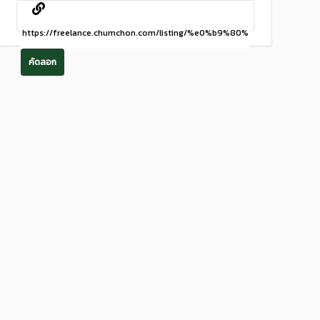
คัดลอก