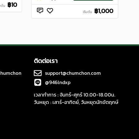
฿10
่มต้น
฿1,000
เริ่มต้น
ติดต่อเรา
 Chumchon
support@chumchon.com
@946lndxp
เวลาทำการ : จันทร์-ศุกร์ 10.00-18.00น.
วันหยุด : เสาร์-อาทิตย์, วันหยุดนักขัตฤกษ์