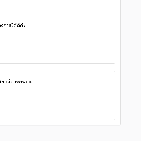
งการได้ดีค่ะ
ี่ขอค่ะ logoสวย