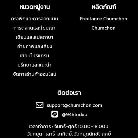
หมวดหมู่งาน
ผลิตภัณฑ์
กราฟิกและการออกแบบ
Freelance Chumchon
การตลาดและโฆษณา
Chumchon
เขียนและแปลภาษา
ถ่ายภาพและเสียง
เขียนโปรแกรม
ปรึกษาและแนะนำ
จัดการร้านค้าออนไลน์
ติดต่อเรา
support@chumchon.com
@946lndxp
เวลาทำการ : จันทร์-ศุกร์ 10.00-18.00น.
วันหยุด : เสาร์-อาทิตย์, วันหยุดนักขัตฤกษ์