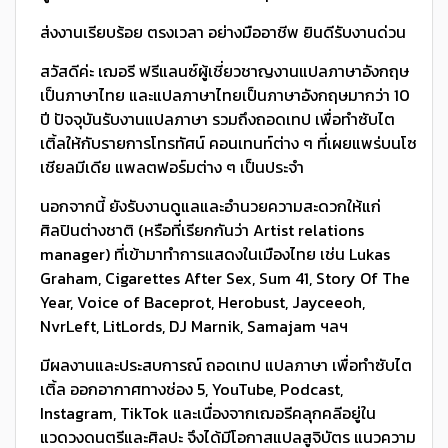
ส่งงานเรียบร้อย ตรงเวลา อย่างมืออาชีพ ยินดีรับงานด่วน
สวัสดีค่ะ เฌอรี ฟรีแลนซ์ผู้เชี่ยวชาญงานแปลภาษาอังกฤษ
เป็นภาษาไทย และแปลภาษาไทยเป็นภาษาอังกฤษมากว่า 10
ปี ปัจจุบันรับงานแปลภาษา รวมถึงถอดเทป เพื่อทำซับไต
เติ้ลให้กับรายการโทรทัศน์ คอนเทนท์ต่าง ๆ ที่เผยแพร่บนโซ
เชียลมีเดีย แพลตฟอร์มต่าง ๆ เป็นประจำ
นอกจากนี้ ยังรับงานดูแลและอำนวยความสะดวกให้แก่
ศิลปินต่างชาติ (หรือที่เรียกกันว่า Artist relations
manager) ที่เข้ามาทำการแสดงในเมืองไทย เช่น Lukas
Graham, Cigarettes After Sex, Sum 41, Story Of The
Year, Voice of Baceprot, Herobust, Jayceeoh,
NvrLeft, LitLords, DJ Marnik, Samajam ฯลฯ
มีผลงานและประสบการณ์ ถอดเทป แปลภาษา เพื่อทำซับไต
เติ้ล ออกอากาศทางช่อง 5, YouTube, Podcast,
Instagram, TikTok และเนื่องจากเฌอรีคลุกคลีอยู่ใน
แวดวงดนตรีและศิลปะ จึงได้มีโอกาสแปลสูจิบัตร แนวความ