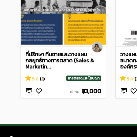
ที่ปรึกษา ทีมขายและวางแผน
วางแผน
กลยุทธ์ทางการตลาด (Sales &
ขนาดกล
Marketin...
องค์กรข
การตลาดและโฆษณา
5.0
(3)
5.0
(
฿3,000
เริ่มต้น