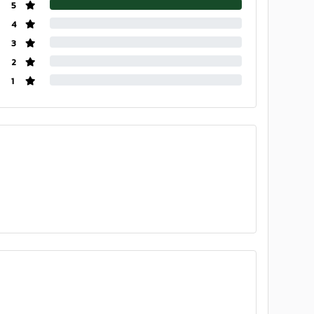
5
4
3
2
1
บ