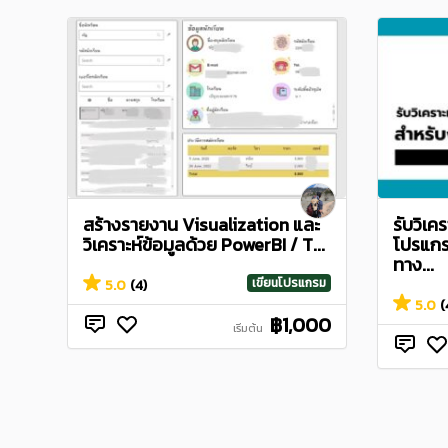
สร้างรายงาน Visualization และ
รับวิเค
วิเคราะห์ข้อมูลด้วย PowerBI / T...
โปรแกร
ทาง...
เขียนโปรแกรม
5.0
(4)
5.0
(
฿1,000
เริ่มต้น