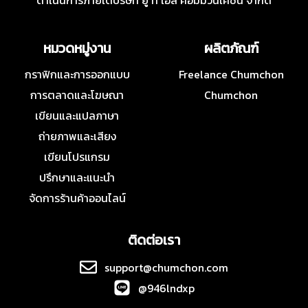
ดำเนินการภายใต้บริษัท ยู ที เอส คอมมิวนิเคชั่น จำกัด
หมวดหมู่งาน
ผลิตภัณฑ์
กราฟิกและการออกแบบ
Freelance Chumchon
การตลาดและโฆษณา
Chumchon
เขียนและแปลภาษา
ถ่ายภาพและเสียง
เขียนโปรแกรม
ปรึกษาและแนะนำ
จัดการร้านค้าออนไลน์
ติดต่อเรา
support@chumchon.com
@946lndxp