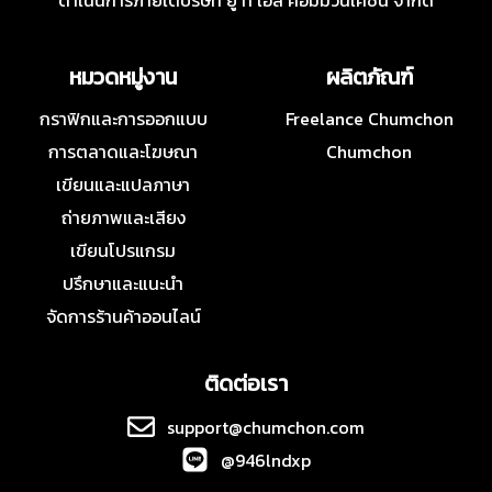
ดำเนินการภายใต้บริษัท ยู ที เอส คอมมิวนิเคชั่น จำกัด
หมวดหมู่งาน
ผลิตภัณฑ์
กราฟิกและการออกแบบ
Freelance Chumchon
การตลาดและโฆษณา
Chumchon
เขียนและแปลภาษา
ถ่ายภาพและเสียง
เขียนโปรแกรม
ปรึกษาและแนะนำ
จัดการร้านค้าออนไลน์
ติดต่อเรา
support@chumchon.com
@946lndxp