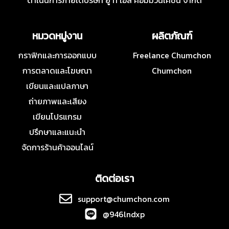
ดำเนินการภายใต้บริษัท ยู ที เอส คอมมิวนิเคชั่น จำกัด
หมวดหมู่งาน
ผลิตภัณฑ์
กราฟิกและการออกแบบ
Freelance Chumchon
การตลาดและโฆษณา
Chumchon
เขียนและแปลภาษา
ถ่ายภาพและเสียง
เขียนโปรแกรม
ปรึกษาและแนะนำ
จัดการร้านค้าออนไลน์
ติดต่อเรา
support@chumchon.com
@946lndxp