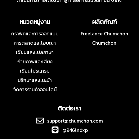
ดำเนินการภายใต้บริษัท ยู ที เอส คอมมิวนิเคชั่น จำกัด
หมวดหมู่งาน
ผลิตภัณฑ์
กราฟิกและการออกแบบ
Freelance Chumchon
การตลาดและโฆษณา
Chumchon
เขียนและแปลภาษา
ถ่ายภาพและเสียง
เขียนโปรแกรม
ปรึกษาและแนะนำ
จัดการร้านค้าออนไลน์
ติดต่อเรา
support@chumchon.com
@946lndxp