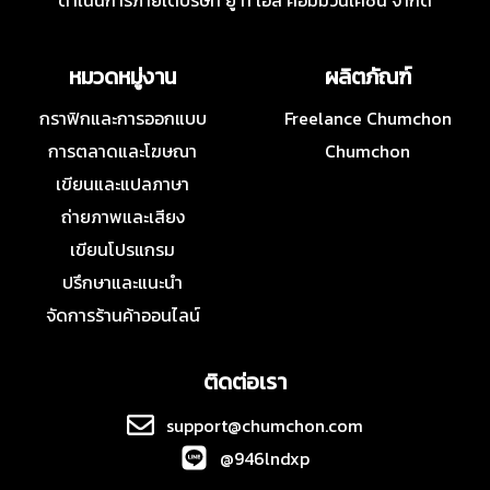
ดำเนินการภายใต้บริษัท ยู ที เอส คอมมิวนิเคชั่น จำกัด
หมวดหมู่งาน
ผลิตภัณฑ์
กราฟิกและการออกแบบ
Freelance Chumchon
การตลาดและโฆษณา
Chumchon
เขียนและแปลภาษา
ถ่ายภาพและเสียง
เขียนโปรแกรม
ปรึกษาและแนะนำ
จัดการร้านค้าออนไลน์
ติดต่อเรา
support@chumchon.com
@946lndxp