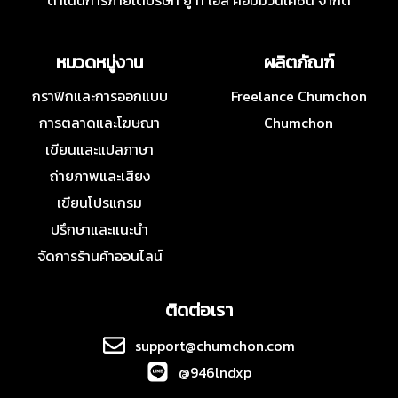
ดำเนินการภายใต้บริษัท ยู ที เอส คอมมิวนิเคชั่น จำกัด
หมวดหมู่งาน
ผลิตภัณฑ์
กราฟิกและการออกแบบ
Freelance Chumchon
การตลาดและโฆษณา
Chumchon
เขียนและแปลภาษา
ถ่ายภาพและเสียง
เขียนโปรแกรม
ปรึกษาและแนะนำ
จัดการร้านค้าออนไลน์
ติดต่อเรา
support@chumchon.com
@946lndxp