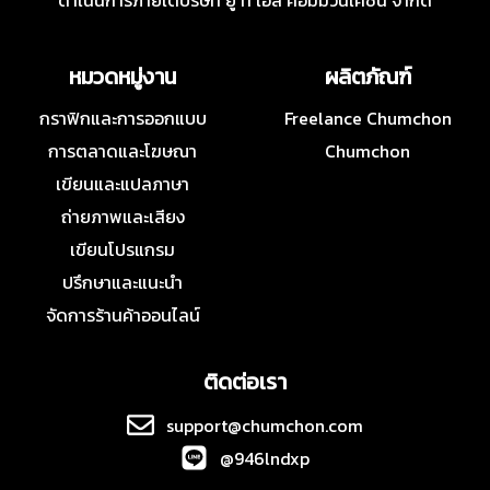
ดำเนินการภายใต้บริษัท ยู ที เอส คอมมิวนิเคชั่น จำกัด
หมวดหมู่งาน
ผลิตภัณฑ์
กราฟิกและการออกแบบ
Freelance Chumchon
การตลาดและโฆษณา
Chumchon
เขียนและแปลภาษา
ถ่ายภาพและเสียง
เขียนโปรแกรม
ปรึกษาและแนะนำ
จัดการร้านค้าออนไลน์
ติดต่อเรา
support@chumchon.com
@946lndxp