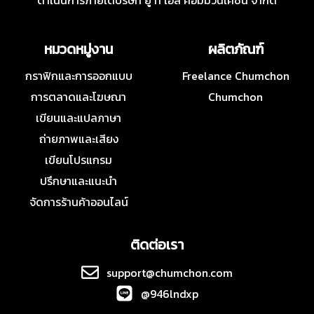
ดำเนินการภายใต้บริษัท ยู ที เอส คอมมิวนิเคชั่น จำกัด
หมวดหมู่งาน
ผลิตภัณฑ์
กราฟิกและการออกแบบ
Freelance Chumchon
การตลาดและโฆษณา
Chumchon
เขียนและแปลภาษา
ถ่ายภาพและเสียง
เขียนโปรแกรม
ปรึกษาและแนะนำ
จัดการร้านค้าออนไลน์
ติดต่อเรา
support@chumchon.com
@946lndxp