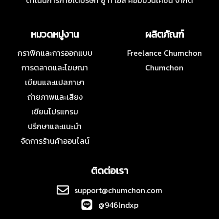
ดำเนินการภายใต้บริษัท ยู ที เอส คอมมิวนิเคชั่น จำกัด
หมวดหมู่งาน
ผลิตภัณฑ์
กราฟิกและการออกแบบ
Freelance Chumchon
การตลาดและโฆษณา
Chumchon
เขียนและแปลภาษา
ถ่ายภาพและเสียง
เขียนโปรแกรม
ปรึกษาและแนะนำ
จัดการร้านค้าออนไลน์
ติดต่อเรา
support@chumchon.com
@946lndxp