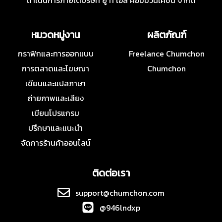
ดำเนินการภายใต้บริษัท ยู ที เอส คอมมิวนิเคชั่น จำกัด
หมวดหมู่งาน
ผลิตภัณฑ์
กราฟิกและการออกแบบ
Freelance Chumchon
การตลาดและโฆษณา
Chumchon
เขียนและแปลภาษา
ถ่ายภาพและเสียง
เขียนโปรแกรม
ปรึกษาและแนะนำ
จัดการร้านค้าออนไลน์
ติดต่อเรา
support@chumchon.com
@946lndxp