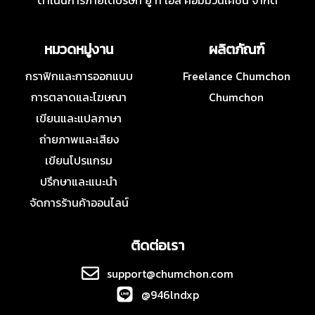
ดำเนินการภายใต้บริษัท ยู ที เอส คอมมิวนิเคชั่น จำกัด
หมวดหมู่งาน
ผลิตภัณฑ์
กราฟิกและการออกแบบ
Freelance Chumchon
การตลาดและโฆษณา
Chumchon
เขียนและแปลภาษา
ถ่ายภาพและเสียง
เขียนโปรแกรม
ปรึกษาและแนะนำ
จัดการร้านค้าออนไลน์
ติดต่อเรา
support@chumchon.com
@946lndxp