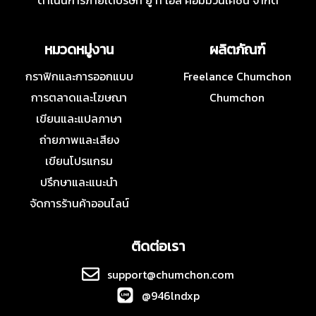
ดำเนินการภายใต้บริษัท ยู ที เอส คอมมิวนิเคชั่น จำกัด
หมวดหมู่งาน
ผลิตภัณฑ์
กราฟิกและการออกแบบ
Freelance Chumchon
การตลาดและโฆษณา
Chumchon
เขียนและแปลภาษา
ถ่ายภาพและเสียง
เขียนโปรแกรม
ปรึกษาและแนะนำ
จัดการร้านค้าออนไลน์
ติดต่อเรา
support@chumchon.com
@946lndxp