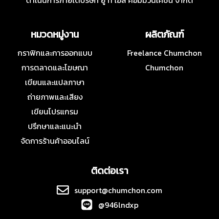
ดำเนินการภายใต้บริษัท ยู ที เอส คอมมิวนิเคชั่น จำกัด
หมวดหมู่งาน
ผลิตภัณฑ์
กราฟิกและการออกแบบ
Freelance Chumchon
การตลาดและโฆษณา
Chumchon
เขียนและแปลภาษา
ถ่ายภาพและเสียง
เขียนโปรแกรม
ปรึกษาและแนะนำ
จัดการร้านค้าออนไลน์
ติดต่อเรา
support@chumchon.com
@946lndxp