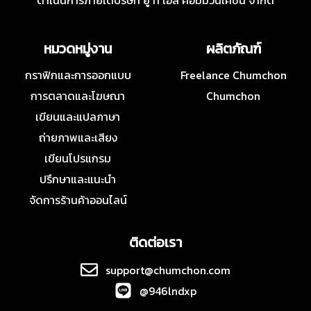
ดำเนินการภายใต้บริษัท ยู ที เอส คอมมิวนิเคชั่น จำกัด
หมวดหมู่งาน
ผลิตภัณฑ์
กราฟิกและการออกแบบ
Freelance Chumchon
การตลาดและโฆษณา
Chumchon
เขียนและแปลภาษา
ถ่ายภาพและเสียง
เขียนโปรแกรม
ปรึกษาและแนะนำ
จัดการร้านค้าออนไลน์
ติดต่อเรา
support@chumchon.com
@946lndxp