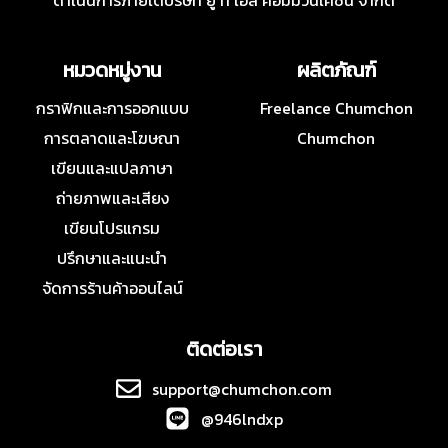
ดำเนินการภายใต้บริษัท ยู ที เอส คอมมิวนิเคชั่น จำกัด
หมวดหมู่งาน
ผลิตภัณฑ์
กราฟิกและการออกแบบ
Freelance Chumchon
การตลาดและโฆษณา
Chumchon
เขียนและแปลภาษา
ถ่ายภาพและเสียง
เขียนโปรแกรม
ปรึกษาและแนะนำ
จัดการร้านค้าออนไลน์
ติดต่อเรา
support@chumchon.com
@946lndxp