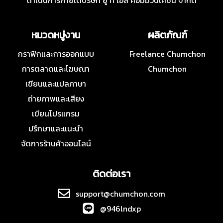
ดำเนินการภายใต้บริษัท ยู ที เอส คอมมิวนิเคชั่น จำกัด
หมวดหมู่งาน
ผลิตภัณฑ์
กราฟิกและการออกแบบ
Freelance Chumchon
การตลาดและโฆษณา
Chumchon
เขียนและแปลภาษา
ถ่ายภาพและเสียง
เขียนโปรแกรม
ปรึกษาและแนะนำ
จัดการร้านค้าออนไลน์
ติดต่อเรา
support@chumchon.com
@946lndxp