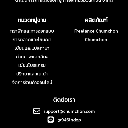
ดำเนินการภายใต้บริษัท ยู ที เอส คอมมิวนิเคชั่น จำกัด
หมวดหมู่งาน
ผลิตภัณฑ์
กราฟิกและการออกแบบ
Freelance Chumchon
การตลาดและโฆษณา
Chumchon
เขียนและแปลภาษา
ถ่ายภาพและเสียง
เขียนโปรแกรม
ปรึกษาและแนะนำ
จัดการร้านค้าออนไลน์
ติดต่อเรา
support@chumchon.com
@946lndxp