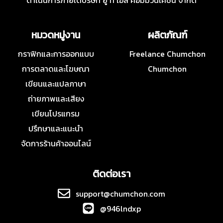
ดำเนินการภายใต้บริษัท ยู ที เอส คอมมิวนิเคชั่น จำกัด
หมวดหมู่งาน
ผลิตภัณฑ์
กราฟิกและการออกแบบ
Freelance Chumchon
การตลาดและโฆษณา
Chumchon
เขียนและแปลภาษา
ถ่ายภาพและเสียง
เขียนโปรแกรม
ปรึกษาและแนะนำ
จัดการร้านค้าออนไลน์
ติดต่อเรา
support@chumchon.com
@946lndxp