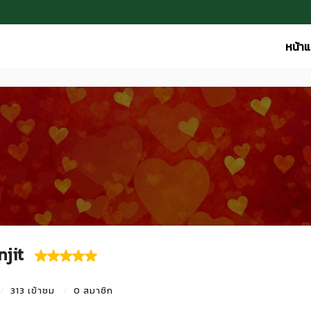
หน้า
jit
313 เข้าชม
0 สมาชิก