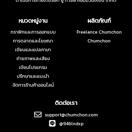
ดำเนินการภายใต้บริษัท ยู ที เอส คอมมิวนิเคชั่น จำกัด
หมวดหมู่งาน
ผลิตภัณฑ์
กราฟิกและการออกแบบ
Freelance Chumchon
การตลาดและโฆษณา
Chumchon
เขียนและแปลภาษา
ถ่ายภาพและเสียง
เขียนโปรแกรม
ปรึกษาและแนะนำ
จัดการร้านค้าออนไลน์
ติดต่อเรา
support@chumchon.com
@946lndxp