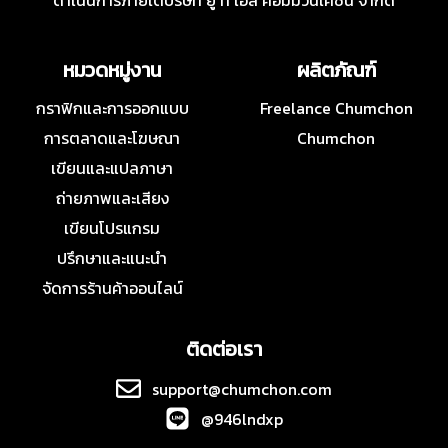
ดำเนินการภายใต้บริษัท ยู ที เอส คอมมิวนิเคชั่น จำกัด
หมวดหมู่งาน
ผลิตภัณฑ์
กราฟิกและการออกแบบ
Freelance Chumchon
การตลาดและโฆษณา
Chumchon
เขียนและแปลภาษา
ถ่ายภาพและเสียง
เขียนโปรแกรม
ปรึกษาและแนะนำ
จัดการร้านค้าออนไลน์
ติดต่อเรา
support@chumchon.com
@946lndxp