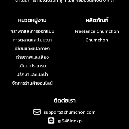
ดำเนินการภายใต้บริษัท ยู ที เอส คอมมิวนิเคชั่น จำกัด
หมวดหมู่งาน
ผลิตภัณฑ์
กราฟิกและการออกแบบ
Freelance Chumchon
การตลาดและโฆษณา
Chumchon
เขียนและแปลภาษา
ถ่ายภาพและเสียง
เขียนโปรแกรม
ปรึกษาและแนะนำ
จัดการร้านค้าออนไลน์
ติดต่อเรา
support@chumchon.com
@946lndxp