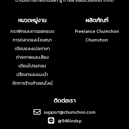
ดำเนินการภายใต้บริษัท ยู ที เอส คอมมิวนิเคชั่น จำกัด
หมวดหมู่งาน
ผลิตภัณฑ์
กราฟิกและการออกแบบ
Freelance Chumchon
การตลาดและโฆษณา
Chumchon
เขียนและแปลภาษา
ถ่ายภาพและเสียง
เขียนโปรแกรม
ปรึกษาและแนะนำ
จัดการร้านค้าออนไลน์
ติดต่อเรา
support@chumchon.com
@946lndxp