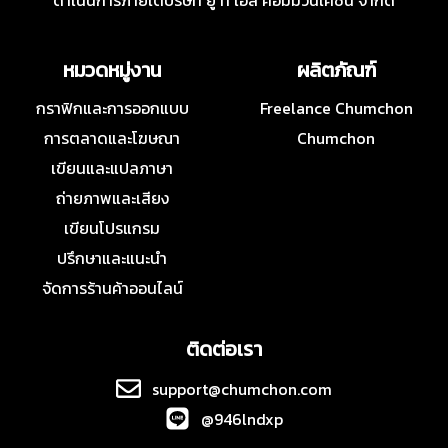
ดำเนินการภายใต้บริษัท ยู ที เอส คอมมิวนิเคชั่น จำกัด
หมวดหมู่งาน
ผลิตภัณฑ์
กราฟิกและการออกแบบ
Freelance Chumchon
การตลาดและโฆษณา
Chumchon
เขียนและแปลภาษา
ถ่ายภาพและเสียง
เขียนโปรแกรม
ปรึกษาและแนะนำ
จัดการร้านค้าออนไลน์
ติดต่อเรา
support@chumchon.com
@946lndxp