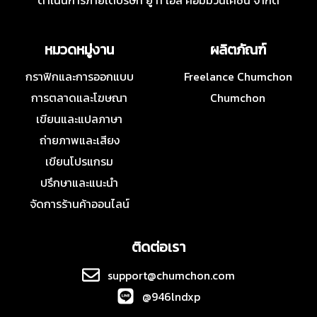
ดำเนินการภายใต้บริษัท ยู ที เอส คอมมิวนิเคชั่น จำกัด
หมวดหมู่งาน
ผลิตภัณฑ์
กราฟิกและการออกแบบ
Freelance Chumchon
การตลาดและโฆษณา
Chumchon
เขียนและแปลภาษา
ถ่ายภาพและเสียง
เขียนโปรแกรม
ปรึกษาและแนะนำ
จัดการร้านค้าออนไลน์
ติดต่อเรา
support@chumchon.com
@946lndxp