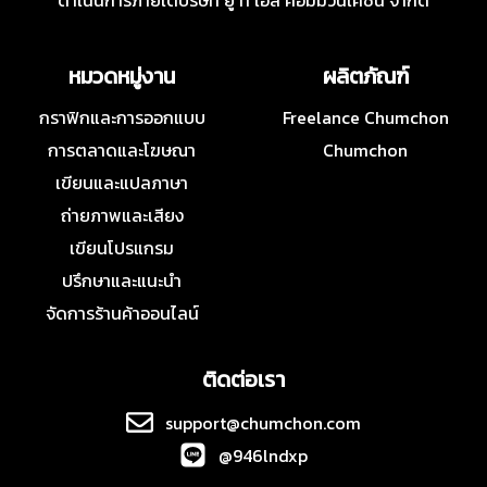
ดำเนินการภายใต้บริษัท ยู ที เอส คอมมิวนิเคชั่น จำกัด
หมวดหมู่งาน
ผลิตภัณฑ์
กราฟิกและการออกแบบ
Freelance Chumchon
การตลาดและโฆษณา
Chumchon
เขียนและแปลภาษา
ถ่ายภาพและเสียง
เขียนโปรแกรม
ปรึกษาและแนะนำ
จัดการร้านค้าออนไลน์
ติดต่อเรา
support@chumchon.com
@946lndxp