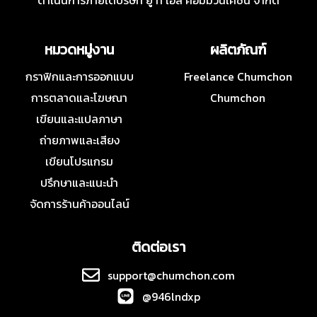
ดำเนินการภายใต้บริษัท ยู ที เอส คอมมิวนิเคชั่น จำกัด
หมวดหมู่งาน
ผลิตภัณฑ์
กราฟิกและการออกแบบ
Freelance Chumchon
การตลาดและโฆษณา
Chumchon
เขียนและแปลภาษา
ถ่ายภาพและเสียง
เขียนโปรแกรม
ปรึกษาและแนะนำ
จัดการร้านค้าออนไลน์
ติดต่อเรา
support@chumchon.com
@946lndxp