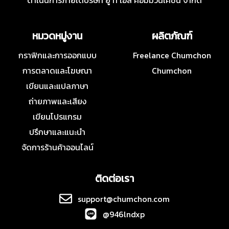
ดำเนินการภายใต้บริษัท ยู ที เอส คอมมิวนิเคชั่น จำกัด
หมวดหมู่งาน
ผลิตภัณฑ์
กราฟิกและการออกแบบ
Freelance Chumchon
การตลาดและโฆษณา
Chumchon
เขียนและแปลภาษา
ถ่ายภาพและเสียง
เขียนโปรแกรม
ปรึกษาและแนะนำ
จัดการร้านค้าออนไลน์
ติดต่อเรา
support@chumchon.com
@946lndxp