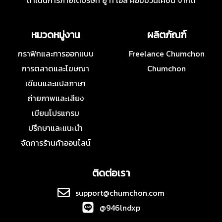
ดำเนินการภายใต้บริษัท ยู ที เอส คอมมิวนิเคชั่น จำกัด
หมวดหมู่งาน
ผลิตภัณฑ์
กราฟิกและการออกแบบ
Freelance Chumchon
การตลาดและโฆษณา
Chumchon
เขียนและแปลภาษา
ถ่ายภาพและเสียง
เขียนโปรแกรม
ปรึกษาและแนะนำ
จัดการร้านค้าออนไลน์
ติดต่อเรา
support@chumchon.com
@946lndxp