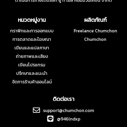
ดำเนินการภายใต้บริษัท ยู ที เอส คอมมิวนิเคชั่น จำกัด
หมวดหมู่งาน
ผลิตภัณฑ์
กราฟิกและการออกแบบ
Freelance Chumchon
การตลาดและโฆษณา
Chumchon
เขียนและแปลภาษา
ถ่ายภาพและเสียง
เขียนโปรแกรม
ปรึกษาและแนะนำ
จัดการร้านค้าออนไลน์
ติดต่อเรา
support@chumchon.com
@946lndxp