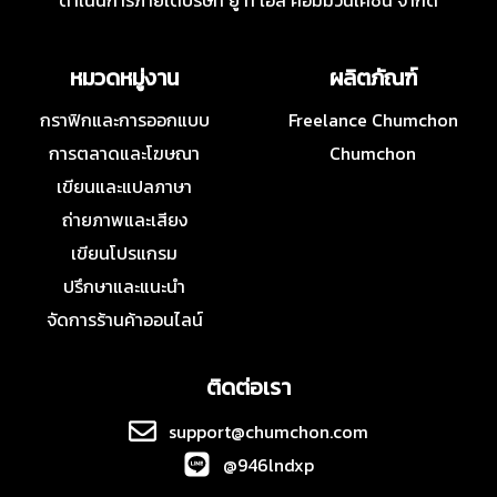
ดำเนินการภายใต้บริษัท ยู ที เอส คอมมิวนิเคชั่น จำกัด
หมวดหมู่งาน
ผลิตภัณฑ์
กราฟิกและการออกแบบ
Freelance Chumchon
การตลาดและโฆษณา
Chumchon
เขียนและแปลภาษา
ถ่ายภาพและเสียง
เขียนโปรแกรม
ปรึกษาและแนะนำ
จัดการร้านค้าออนไลน์
ติดต่อเรา
support@chumchon.com
@946lndxp