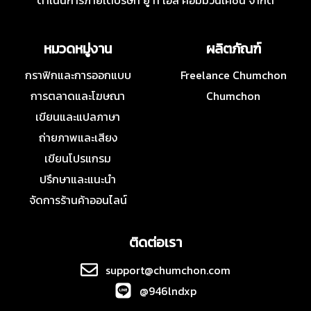
ดำเนินการภายใต้บริษัท ยู ที เอส คอมมิวนิเคชั่น จำกัด
หมวดหมู่งาน
ผลิตภัณฑ์
กราฟิกและการออกแบบ
Freelance Chumchon
การตลาดและโฆษณา
Chumchon
เขียนและแปลภาษา
ถ่ายภาพและเสียง
เขียนโปรแกรม
ปรึกษาและแนะนำ
จัดการร้านค้าออนไลน์
ติดต่อเรา
support@chumchon.com
@946lndxp