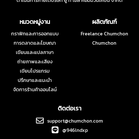
ดำเนินการภายใต้บริษัท ยู ที เอส คอมมิวนิเคชั่น จำกัด
หมวดหมู่งาน
ผลิตภัณฑ์
กราฟิกและการออกแบบ
Freelance Chumchon
การตลาดและโฆษณา
Chumchon
เขียนและแปลภาษา
ถ่ายภาพและเสียง
เขียนโปรแกรม
ปรึกษาและแนะนำ
จัดการร้านค้าออนไลน์
ติดต่อเรา
support@chumchon.com
@946lndxp