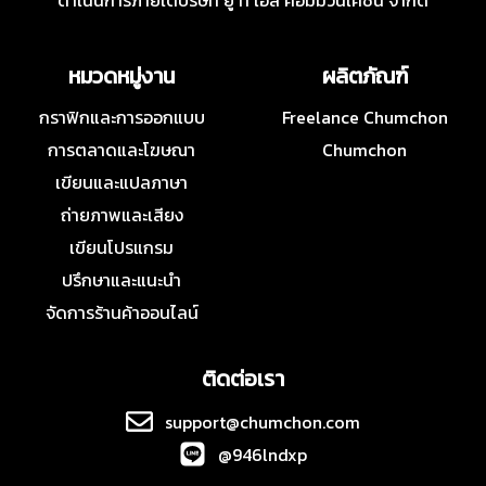
ดำเนินการภายใต้บริษัท ยู ที เอส คอมมิวนิเคชั่น จำกัด
หมวดหมู่งาน
ผลิตภัณฑ์
กราฟิกและการออกแบบ
Freelance Chumchon
การตลาดและโฆษณา
Chumchon
เขียนและแปลภาษา
ถ่ายภาพและเสียง
เขียนโปรแกรม
ปรึกษาและแนะนำ
จัดการร้านค้าออนไลน์
ติดต่อเรา
support@chumchon.com
@946lndxp