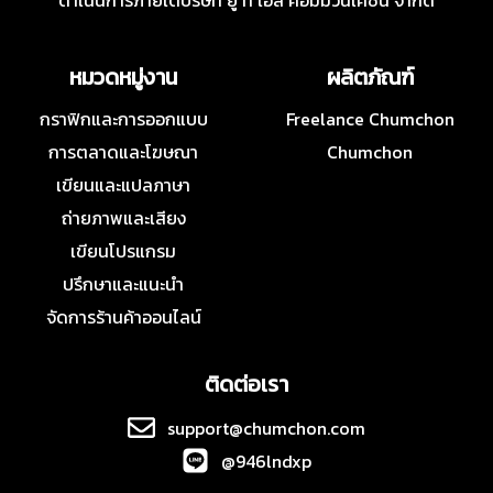
ดำเนินการภายใต้บริษัท ยู ที เอส คอมมิวนิเคชั่น จำกัด
หมวดหมู่งาน
ผลิตภัณฑ์
กราฟิกและการออกแบบ
Freelance Chumchon
การตลาดและโฆษณา
Chumchon
เขียนและแปลภาษา
ถ่ายภาพและเสียง
เขียนโปรแกรม
ปรึกษาและแนะนำ
จัดการร้านค้าออนไลน์
ติดต่อเรา
support@chumchon.com
@946lndxp